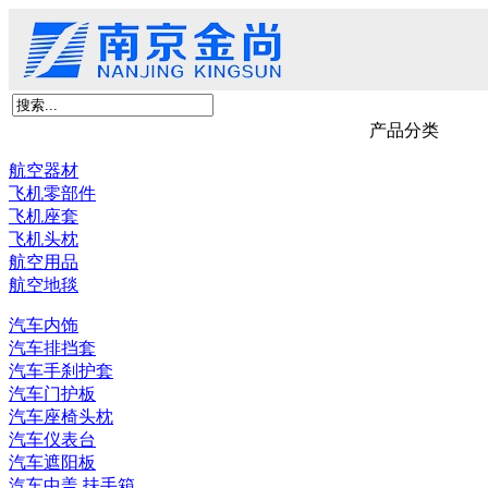
首页
关于我们
产品展示
新闻资讯
客户留言
联系我们
京尚新材料
产品分类
航空器材
飞机零部件
飞机座套
飞机头枕
航空用品
航空地毯
汽车内饰
汽车排挡套
汽车手刹护套
汽车门护板
汽车座椅头枕
汽车仪表台
汽车遮阳板
汽车中盖,扶手箱