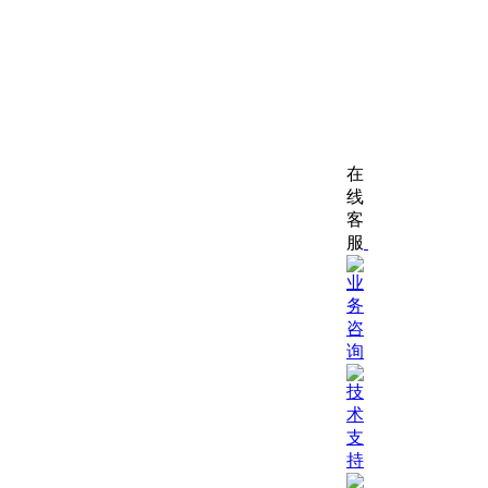
在
线
客
服