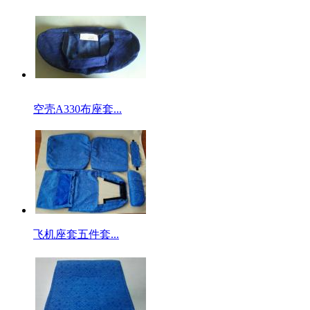
空壳A330布座套...
飞机座套五件套...