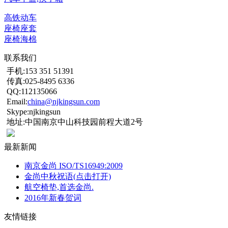
高铁动车
座椅座套
座椅海棉
联系我们
手机:153 351 51391
传真:025-8495 6336
QQ:112135066
Email:
china@njkingsun.com
Skype:njkingsun
地址:中国南京中山科技园前程大道2号
最新新闻
南京金尚 ISO/TS16949:2009
金尚中秋祝语(点击打开)
航空椅垫,首选金尚.
2016年新春贺词
友情链接