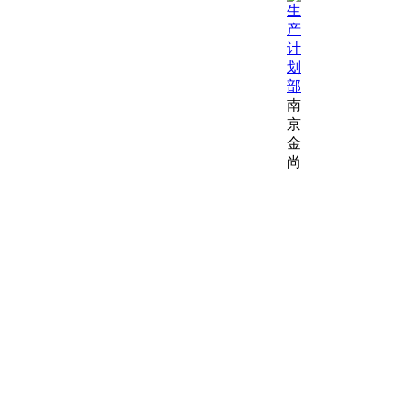
南
京
金
尚