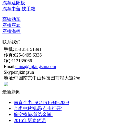
汽车遮阳板
汽车中盖,扶手箱
高铁动车
座椅座套
座椅海棉
联系我们
手机:153 351 51391
传真:025-8495 6336
QQ:112135066
Email:
china@njkingsun.com
Skype:njkingsun
地址:中国南京中山科技园前程大道2号
最新新闻
南京金尚 ISO/TS16949:2009
金尚中秋祝语(点击打开)
航空椅垫,首选金尚.
2016年新春贺词