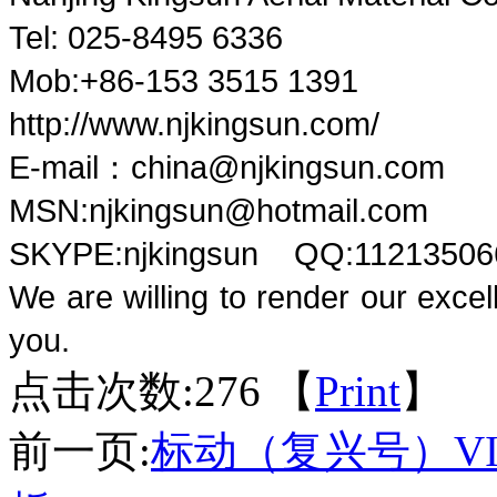
Tel: 025-8495 6336
Mob:+86-153 3515 1391
http://www.njkingsun.com/
E-mail：china
@njkingsun.com
MSN:njkingsun@hotmail.com
SKYPE:njkingsun QQ:11213506
We are willing to render our excel
you.
点击次数:
276 【
Print
】
前一页:
标动（复兴号）VI