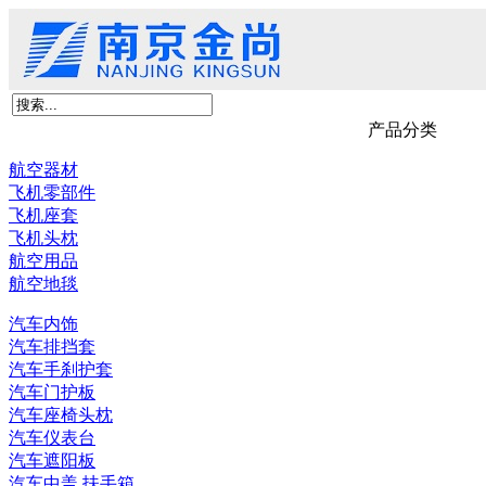
首页
关于我们
产品展示
新闻资讯
客户留言
联系我们
京尚新材料
产品分类
航空器材
飞机零部件
飞机座套
飞机头枕
航空用品
航空地毯
汽车内饰
汽车排挡套
汽车手刹护套
汽车门护板
汽车座椅头枕
汽车仪表台
汽车遮阳板
汽车中盖,扶手箱