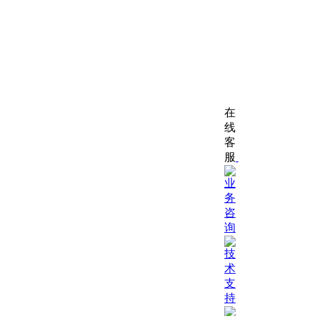
在
线
客
服