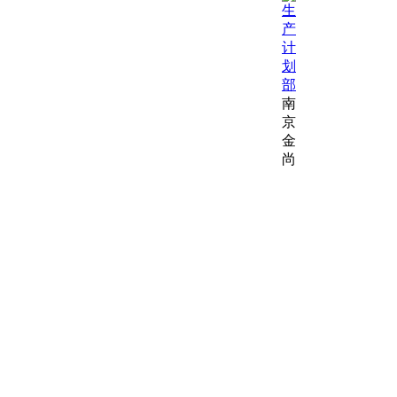
南
京
金
尚