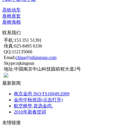
高铁动车
座椅座套
座椅海棉
联系我们
手机:153 351 51391
传真:025-8495 6336
QQ:112135066
Email:
china@njkingsun.com
Skype:njkingsun
地址:中国南京中山科技园前程大道2号
最新新闻
南京金尚 ISO/TS16949:2009
金尚中秋祝语(点击打开)
航空椅垫,首选金尚.
2016年新春贺词
友情链接