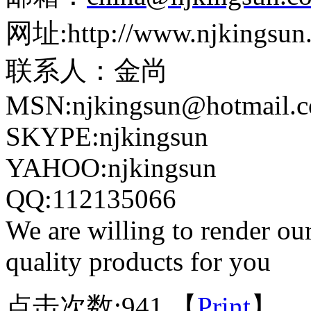
网址:http://www.njking
联系人：金尚
MSN:njkingsun@hotma
SKYPE:njkingsun
YAHOO:njkingsun
QQ:112135066
We are willing to render our
quality products for you
点击次数:
941 【
Print
】